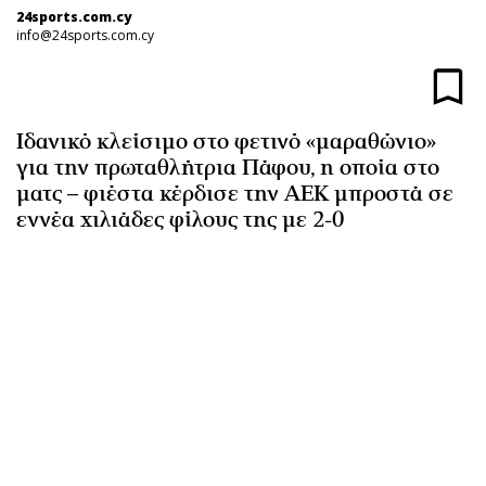
24sports.com.cy
Αθλητισμός
Geek
info@24sports.com.cy
Κύπρος
Νέα
Ελλάδα
Κινητά-tablets
Διεθνή
Social
Ιδανικό κλείσιμο στο φετινό «μαραθώνιο»
Κληρώσεις Allwyn
Αυτοκίνηση
για την πρωταθλήτρια Πάφου, η οποία στο
Οικονομική
Αφιερώματα
ματς – φιέστα κέρδισε την ΑΕΚ μπροστά σε
Οικονομία
Πολιτική
εννέα χιλιάδες φίλους της με 2-0
Real Estate
Οικονομία
Επιχειρήσεις
Γενικά
Αγορές
Αναδρομές
Money Review
Πρόσωπα
AstroBank Properties
Περιβάλλον
Trends
Good Life
Ενέργεια
Γυναίκα
Ναυτιλία
Showbiz