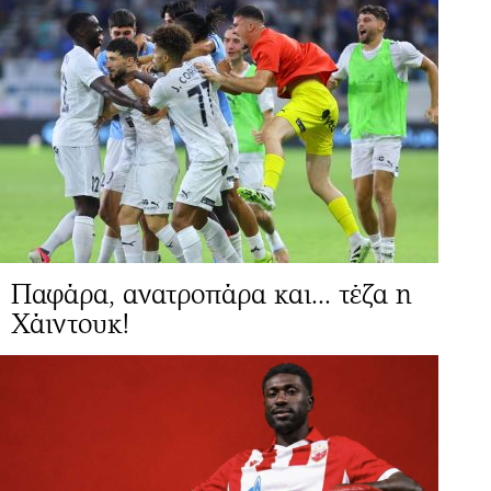
Παφάρα, ανατροπάρα και... τέζα η
Χάιντουκ!