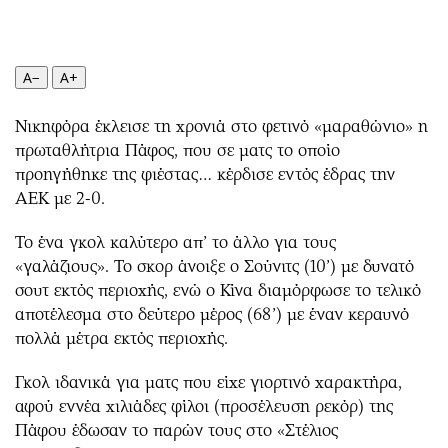
Περιβάλλον
Ταξίδια
Ελλάδα
Συνταγές
Κόσμος
Έξοδος
A−
A+
Παράξενα
Media
Πολιτισμός
Εκπομπές
Νικηφόρα έκλεισε τη χρονιά στο φετινό «μαραθώνιο» η
πρωταθλήτρια Πάφος, που σε ματς το οποίο
Σινεμά
Wine routes
προηγήθηκε της φιέστας… κέρδισε εντός έδρας την
Θέατρο-Χορός
Podcasts
ΑΕΚ με 2-0.
Μουσική
Uncut
Εικαστικά
Προσφορές
Το ένα γκολ καλύτερο απ’ το άλλο για τους
«γαλάζιους». Το σκορ άνοιξε ο Σούνιτς (10’) με δυνατό
Βιβλίο
Προσωπικότητες στην ''Κ''
σουτ εκτός περιοχής, ενώ ο Κίνα διαμόρφωσε το τελικό
Χειρόγραφα
Επιστολές
αποτέλεσμα στο δεύτερο μέρος (68’) με έναν κεραυνό
πολλά μέτρα εκτός περιοχής.
Γκολ ιδανικά για ματς που είχε γιορτινό χαρακτήρα,
αφού εννέα χιλιάδες φίλοι (προσέλευση ρεκόρ) της
Πάφου έδωσαν το παρών τους στο «Στέλιος