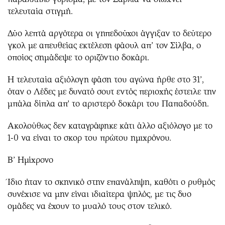
τελευταία στιγμή.
Δύο λεπτά αργότερα οι γηπεδούχοι άγγιξαν το δεύτερο
γκολ με απευθείας εκτέλεση φάουλ απ’ τον Σίλβα, ο
οποίος σημάδεψε το οριζόντιο δοκάρι.
Η τελευταία αξιόλογη φάση του αγώνα ήρθε στο 31’,
όταν ο Λέδες με δυνατό σουτ εντός περιοχής έστειλε την
μπάλα δίπλα απ' το αριστερό δοκάρι του Παπαδούδη.
Ακολούθως δεν καταγράφηκε κάτι άλλο αξιόλογο με το
1-0 να είναι το σκορ του πρώτου ημιχρόνου.
Β’ Ημίχρονο
Ίδιο ήταν το σκηνικό στην επανάληψη, καθότι ο ρυθμός
συνέχισε να μην είναι ιδιαίτερα ψηλός, με τις δυο
ομάδες να έχουν το μυαλό τους στον τελικό.