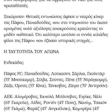
πρωταθλητές.
Ξεχώρισαν: Θετικές εντυπώσεις άφησε ο νεαρός κίπερ
της Πάφου, Παπαδούδης, που στο ντεμπούτο του έκανε
ορισμένες πολύ αξιόλογες αποκρούσεις κρατώντας το
μηδέν παθητικό. Ότι καλύτερο ωστόσο οι εννέα χιλιάδες
φίλοι της Πάφου που έζησαν ιστορικές στιγμές...
Η ΤΑΥΤΟΤΗΤΑ ΤΟΥ ΑΓΩΝΑ
Ενδεκάδες:
Πάφος FC: Παπαδούδης, Λούκασεν, Σάρλια, Γκολντάρ
(55' Μπούκαμιρ), Σίλβα, Σούνιτς, Πέπε (55' Ντράγκομιρ),
Ζάζα, Όρσιτς (55' Κίνα), Τάνκοβιτς, Ζάιρο (70' Άντερσον).
ΑΕΚ: Αλομέροβιτς, Εκπολό, Μιλίτσεβιτς, Ενρίκε, Νάλι
(63' Γκαρσία), Λέδες, Ροντέν (45' Πονς), Ναούμ, Τσακόν
(63' Γκάμα), Φαράζ (45' Ανγκιέλσκι), Καμπρέρα (45'