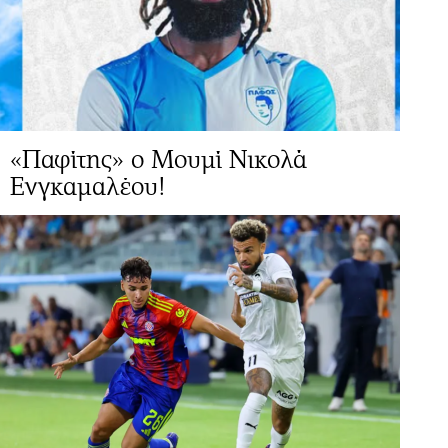
«Παφίτης» ο Μουμί Νικολά
Ενγκαμαλέου!