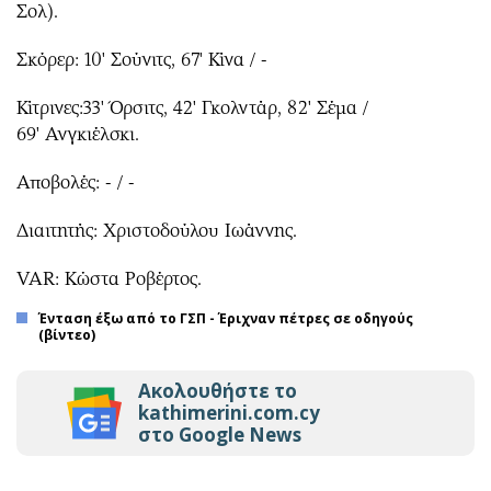
Σολ).
Σκόρερ: 10' Σούνιτς, 67' Κίνα / -
Κίτρινες:33' Όρσιτς, 42' Γκολντάρ, 82' Σέμα /
69' Ανγκιέλσκι.
Αποβολές: - / -
Διαιτητής: Χριστοδούλου Ιωάννης.
VAR: Κώστα Ροβέρτος.
Ένταση έξω από το ΓΣΠ - Έριχναν πέτρες σε οδηγούς
(βίντεο)
Ακολουθήστε το
kathimerini.com.cy
στο Google News