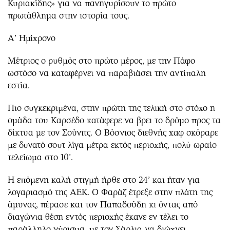
Κυριακίδης» για να πανηγυρίσουν το πρώτο
πρωτάθλημα στην ιστορία τους.
Α’ Ημίχρονο
Μέτριος ο ρυθμός στο πρώτο μέρος, με την Πάφο
ωστόσο να καταφέρνει να παραβιάσει την αντίπαλη
εστία.
Πιο συγκεκριμένα, στην πρώτη της τελική στο στόχο η
ομάδα του Καρσέδο κατάφερε να βρει το δρόμο προς τα
δίκτυα με τον Σούνιτς. Ο Βόσνιος διεθνής χαφ σκόραρε
με δυνατό σουτ λίγα μέτρα εκτός περιοχής, πολύ ωραίο
τελείωμα στο 10’.
Η επόμενη καλή στιγμή ήρθε στο 24’ και ήταν για
λογαριασμό της ΑΕΚ. Ο Φαράζ έτρεξε στην πλάτη της
άμυνας, πέρασε και τον Παπαδούδη κι όντας από
διαγώνια θέση εντός περιοχής έκανε εν τέλει το
παράλληλο γύρισμα, με τον Σάρλια να διώχνει