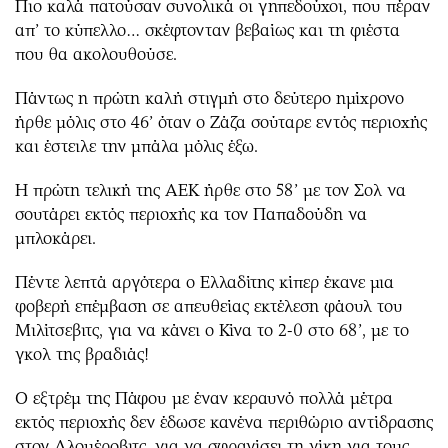
Πιο καλά πατούσαν συνολικά οι γηπεδούχοι, που πέραν
απ’ το κύπελλο… σκέφτονταν βεβαίως και τη φιέστα
που θα ακολουθούσε.
Πάντως η πρώτη καλή στιγμή στο δεύτερο ημίχρονο
ήρθε μόλις στο 46’ όταν ο Ζάζα σούταρε εντός περιοχής
και έστειλε την μπάλα μόλις έξω.
Η πρώτη τελική της ΑΕΚ ήρθε στο 58’ με τον Σολ να
σουτάρει εκτός περιοχής κα τον Παπαδούδη να
μπλοκάρει.
Πέντε λεπτά αργότερα ο Ελλαδίτης κίπερ έκανε μια
φοβερή επέμβαση σε απευθείας εκτέλεση φάουλ του
Μιλίτσεβιτς, για να κάνει ο Κίνα το 2-0 στο 68’, με το
γκολ της βραδιάς!
Ο εξτρέμ της Πάφου με έναν κεραυνό πολλά μέτρα
εκτός περιοχής δεν έδωσε κανένα περιθώριο αντίδρασης
στον Αλομέροβιτς, για να σφραγίσει τη νίκη για τους