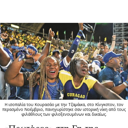
ΕΓΓΡΑΦΗ
ΕΙΣΟΔΟΣ
ΚΑΤΗΓΟΡΙΕΣ
ΣΥΝΔΕΣΗ
Κύπρος
Απόψεις
Παιδεία
Αρθρογραφία
Υγεία
The Hill
Πολιτική
Υγεία
Βουλευτικές 2026
Αγγελίες
Εκλογές 2024
Ενοικιάζονται
Η ισοπαλία του Κουρασάο με την Τζαμάικα, στο Κίνγκστον, τον
Προεδρικές 2023
Πωλούνται
περασμένο Νοέμβριο, πανηγυρίστηκε σαν ιστορική νίκη από τους
φιλάθλους των φιλοξενουμένων και δικαίως.
Δημοσκοπήσεις
Ζητούν εργασία
Διπλωματία
Θέσεις εργασίας