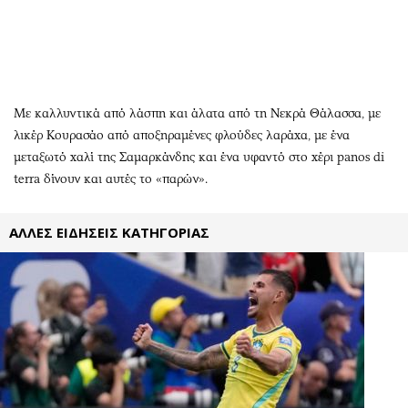
Περιβάλλον
Ταξίδια
Ελλάδα
Συνταγές
Κόσμος
Έξοδος
Παράξενα
Media
Πολιτισμός
Εκπομπές
Με καλλυντικά από λάσπη και άλατα από τη Νεκρά Θάλασσα, με
λικέρ Κουρασάο από αποξηραμένες φλούδες λαράχα, με ένα
Σινεμά
Wine routes
μεταξωτό χαλί της Σαμαρκάνδης και ένα υφαντό στο χέρι panos di
Θέατρο-Χορός
Podcasts
terra δίνουν και αυτές το «παρών».
Μουσική
Uncut
Εικαστικά
Προσφορές
ΑΛΛΕΣ ΕΙΔΗΣΕΙΣ ΚΑΤΗΓΟΡΙΑΣ
Βιβλίο
Προσωπικότητες στην ''Κ''
Χειρόγραφα
Επιστολές