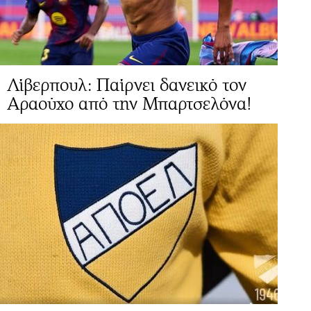
Λίβερπουλ: Παίρνει δανεικό τον
Αραούχο από την Μπαρτσελόνα!