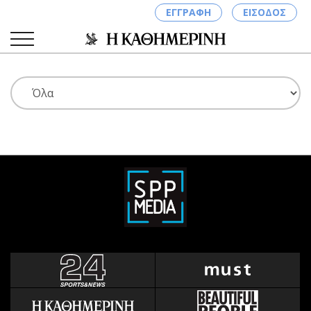
ΕΓΓΡΑΦΗ
ΕΙΣΟΔΟΣ
ΚΑΤΗΓΟΡΙΕΣ
ΣΥΝΔΕΣΗ
Κύπρος
Απόψεις
Παιδεία
Αρθρογραφία
Υγεία
The Hill
Πολιτική
Υγεία
Βουλευτικές 2026
Αγγελίες
Εκλογές 2024
Ενοικιάζονται
Προεδρικές 2023
Πωλούνται
Δημοσκοπήσεις
Ζητούν εργασία
Διπλωματία
Θέσεις εργασίας