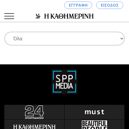
ΕΓΓΡΑΦΗ
ΕΙΣΟΔΟΣ
ΚΑΤΗΓΟΡΙΕΣ
ΣΥΝΔΕΣΗ
Κύπρος
Απόψεις
Παιδεία
Αρθρογραφία
Υγεία
The Hill
Πολιτική
Υγεία
Βουλευτικές 2026
Αγγελίες
Εκλογές 2024
Ενοικιάζονται
Προεδρικές 2023
Πωλούνται
Δημοσκοπήσεις
Ζητούν εργασία
Διπλωματία
Θέσεις εργασίας