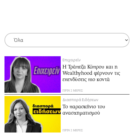
ΕΓΓΡΑΦΗ
ΕΙΣΟΔΟΣ
ΚΑΤΗΓΟΡΙΕΣ
ΣΥΝΔΕΣΗ
Επιχειρείν
Κύπρος
Απόψεις
Η Τράπεζα Κύπρου και η
Παιδεία
Αρθρογραφία
Wealthyhood φέρνουν τις
Υγεία
The Hill
επενδύσεις πιο κοντά
Πολιτική
Υγεία
ΠΡΙΝ 2 ΜΕΡΕΣ
Βουλευτικές 2026
Αγγελίες
Διασπορά Ειδήσεων
Εκλογές 2024
Ενοικιάζονται
Το παρασκήνιο του
ανασχηματισμού
Προεδρικές 2023
Πωλούνται
Δημοσκοπήσεις
Ζητούν εργασία
Διπλωματία
Θέσεις εργασίας
ΠΡΙΝ 2 ΜΕΡΕΣ