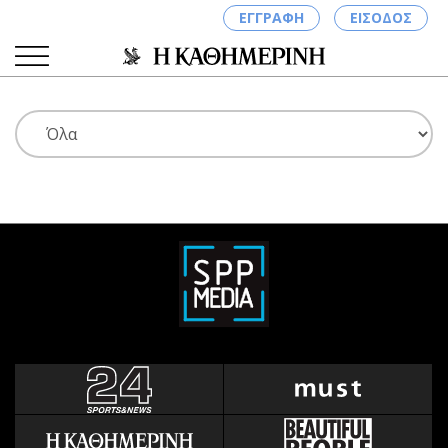
ΕΓΓΡΑΦΗ
ΕΙΣΟΔΟΣ
ΚΑΤΗΓΟΡΙΕΣ
ΣΥΝΔΕΣΗ
Κύπρος
Απόψεις
Παιδεία
Αρθρογραφία
Υγεία
The Hill
Πολιτική
Υγεία
Βουλευτικές 2026
Αγγελίες
Εκλογές 2024
Ενοικιάζονται
Προεδρικές 2023
Πωλούνται
Δημοσκοπήσεις
Ζητούν εργασία
Διπλωματία
Θέσεις εργασίας