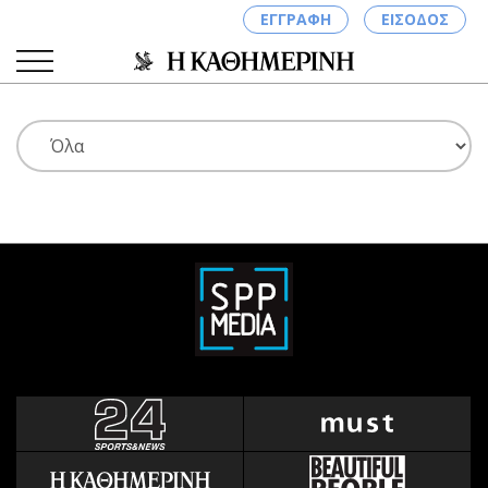
ΕΓΓΡΑΦΗ
ΕΙΣΟΔΟΣ
ΚΑΤΗΓΟΡΙΕΣ
ΣΥΝΔΕΣΗ
Κύπρος
Απόψεις
Παιδεία
Αρθρογραφία
Υγεία
The Hill
Πολιτική
Υγεία
Βουλευτικές 2026
Αγγελίες
Εκλογές 2024
Ενοικιάζονται
Προεδρικές 2023
Πωλούνται
Δημοσκοπήσεις
Ζητούν εργασία
Διπλωματία
Θέσεις εργασίας