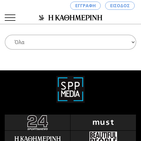
ΕΓΓΡΑΦΗ
ΕΙΣΟΔΟΣ
ΚΑΤΗΓΟΡΙΕΣ
ΣΥΝΔΕΣΗ
Κύπρος
Απόψεις
Παιδεία
Αρθρογραφία
Υγεία
The Hill
Πολιτική
Υγεία
Βουλευτικές 2026
Αγγελίες
Εκλογές 2024
Ενοικιάζονται
Προεδρικές 2023
Πωλούνται
Δημοσκοπήσεις
Ζητούν εργασία
Διπλωματία
Θέσεις εργασίας