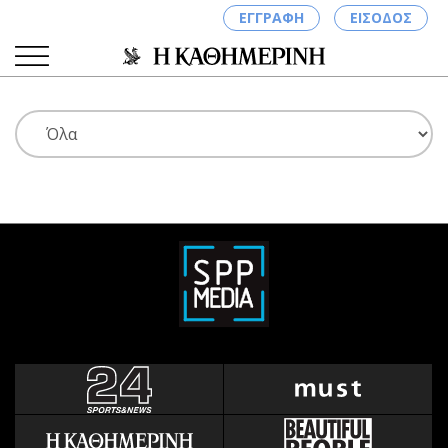
ΕΓΓΡΑΦΗ
ΕΙΣΟΔΟΣ
ΚΑΤΗΓΟΡΙΕΣ
ΣΥΝΔΕΣΗ
Κύπρος
Απόψεις
Παιδεία
Αρθρογραφία
Υγεία
The Hill
Πολιτική
Υγεία
Βουλευτικές 2026
Αγγελίες
Εκλογές 2024
Ενοικιάζονται
Προεδρικές 2023
Πωλούνται
Δημοσκοπήσεις
Ζητούν εργασία
Διπλωματία
Θέσεις εργασίας