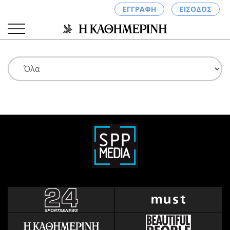
ΕΓΓΡΑΦΗ
ΕΙΣΟΔΟΣ
ΚΑΤΗΓΟΡΙΕΣ
ΣΥΝΔΕΣΗ
Κύπρος
Απόψεις
Παιδεία
Αρθρογραφία
Υγεία
The Hill
Πολιτική
Υγεία
Βουλευτικές 2026
Αγγελίες
Εκλογές 2024
Ενοικιάζονται
Προεδρικές 2023
Πωλούνται
Δημοσκοπήσεις
Ζητούν εργασία
Διπλωματία
Θέσεις εργασίας