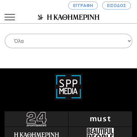
ΕΓΓΡΑΦΗ
ΕΙΣΟΔΟΣ
ΚΑΤΗΓΟΡΙΕΣ
ΣΥΝΔΕΣΗ
Κύπρος
Απόψεις
Παιδεία
Αρθρογραφία
Υγεία
The Hill
Πολιτική
Υγεία
Βουλευτικές 2026
Αγγελίες
Εκλογές 2024
Ενοικιάζονται
Προεδρικές 2023
Πωλούνται
Δημοσκοπήσεις
Ζητούν εργασία
Διπλωματία
Θέσεις εργασίας