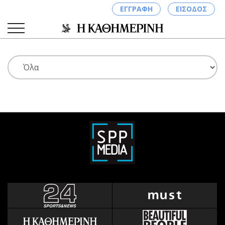
ΕΓΓΡΑΦΗ
ΕΙΣΟΔΟΣ
ΚΑΤΗΓΟΡΙΕΣ
ΣΥΝΔΕΣΗ
Κύπρος
Απόψεις
Παιδεία
Αρθρογραφία
Υγεία
The Hill
Πολιτική
Υγεία
Βουλευτικές 2026
Αγγελίες
Εκλογές 2024
Ενοικιάζονται
Προεδρικές 2023
Πωλούνται
Δημοσκοπήσεις
Ζητούν εργασία
Διπλωματία
Θέσεις εργασίας