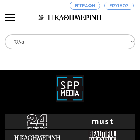
ΕΓΓΡΑΦΗ
ΕΙΣΟΔΟΣ
ΚΑΤΗΓΟΡΙΕΣ
ΣΥΝΔΕΣΗ
Κύπρος
Απόψεις
Παιδεία
Αρθρογραφία
Υγεία
The Hill
Πολιτική
Υγεία
Βουλευτικές 2026
Αγγελίες
Εκλογές 2024
Ενοικιάζονται
Προεδρικές 2023
Πωλούνται
Δημοσκοπήσεις
Ζητούν εργασία
Διπλωματία
Θέσεις εργασίας