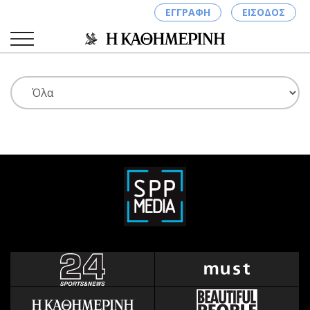
ΕΓΓΡΑΦΗ
ΕΙΣΟΔΟΣ
ΚΑΤΗΓΟΡΙΕΣ
ΣΥΝΔΕΣΗ
Κύπρος
Απόψεις
Παιδεία
Αρθρογραφία
Υγεία
The Hill
Πολιτική
Υγεία
Βουλευτικές 2026
Αγγελίες
Εκλογές 2024
Ενοικιάζονται
Προεδρικές 2023
Πωλούνται
Δημοσκοπήσεις
Ζητούν εργασία
Διπλωματία
Θέσεις εργασίας