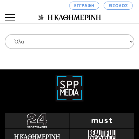
ΕΓΓΡΑΦΗ
ΕΙΣΟΔΟΣ
ΚΑΤΗΓΟΡΙΕΣ
ΣΥΝΔΕΣΗ
Κύπρος
Απόψεις
Παιδεία
Αρθρογραφία
Υγεία
The Hill
Πολιτική
Υγεία
Βουλευτικές 2026
Αγγελίες
Εκλογές 2024
Ενοικιάζονται
Προεδρικές 2023
Πωλούνται
Δημοσκοπήσεις
Ζητούν εργασία
Διπλωματία
Θέσεις εργασίας