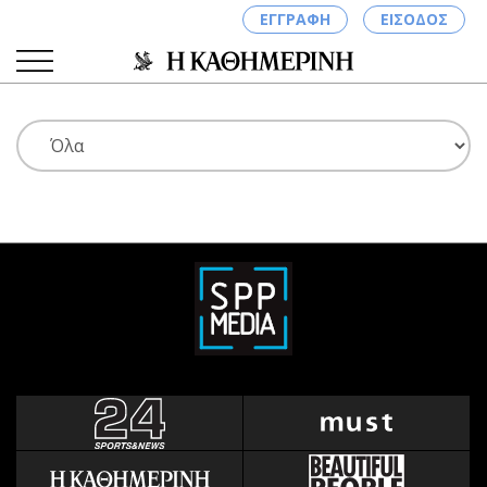
ΕΓΓΡΑΦΗ
ΕΙΣΟΔΟΣ
ΚΑΤΗΓΟΡΙΕΣ
ΣΥΝΔΕΣΗ
Κύπρος
Απόψεις
Παιδεία
Αρθρογραφία
Υγεία
The Hill
Πολιτική
Υγεία
Βουλευτικές 2026
Αγγελίες
Εκλογές 2024
Ενοικιάζονται
Προεδρικές 2023
Πωλούνται
Δημοσκοπήσεις
Ζητούν εργασία
Διπλωματία
Θέσεις εργασίας