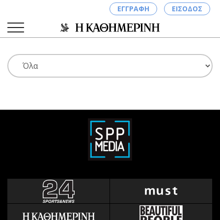
ΕΓΓΡΑΦΗ
ΕΙΣΟΔΟΣ
ΚΑΤΗΓΟΡΙΕΣ
ΣΥΝΔΕΣΗ
Κύπρος
Απόψεις
Παιδεία
Αρθρογραφία
Υγεία
The Hill
Πολιτική
Υγεία
Βουλευτικές 2026
Αγγελίες
Εκλογές 2024
Ενοικιάζονται
Προεδρικές 2023
Πωλούνται
Δημοσκοπήσεις
Ζητούν εργασία
Διπλωματία
Θέσεις εργασίας