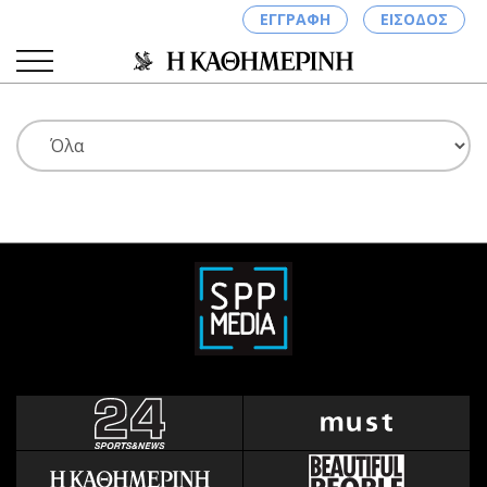
ΕΓΓΡΑΦΗ
ΕΙΣΟΔΟΣ
ΚΑΤΗΓΟΡΙΕΣ
ΣΥΝΔΕΣΗ
Κύπρος
Απόψεις
Παιδεία
Αρθρογραφία
Υγεία
The Hill
Πολιτική
Υγεία
Βουλευτικές 2026
Αγγελίες
Εκλογές 2024
Ενοικιάζονται
Προεδρικές 2023
Πωλούνται
Δημοσκοπήσεις
Ζητούν εργασία
Διπλωματία
Θέσεις εργασίας