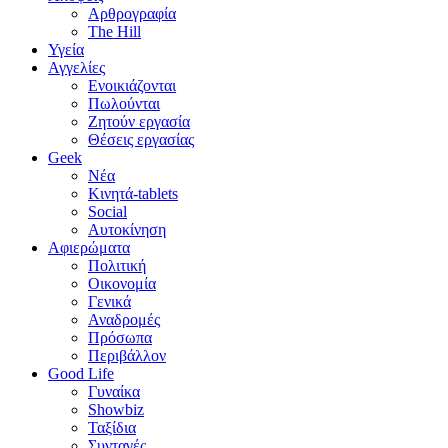
Αρθρογραφία
The Hill
Υγεία
Αγγελίες
Ενοικιάζονται
Πωλούνται
Ζητούν εργασία
Θέσεις εργασίας
Geek
Νέα
Κινητά-tablets
Social
Αυτοκίνηση
Αφιερώματα
Πολιτική
Οικονομία
Γενικά
Αναδρομές
Πρόσωπα
Περιβάλλον
Good Life
Γυναίκα
Showbiz
Ταξίδια
Συνταγές