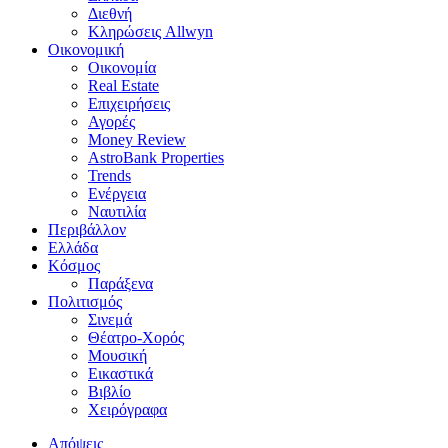
Διεθνή
Κληρώσεις Allwyn
Οικονομική
Οικονομία
Real Estate
Επιχειρήσεις
Αγορές
Money Review
AstroBank Properties
Trends
Ενέργεια
Ναυτιλία
Περιβάλλον
Ελλάδα
Κόσμος
Παράξενα
Πολιτισμός
Σινεμά
Θέατρο-Χορός
Μουσική
Εικαστικά
Βιβλίο
Χειρόγραφα
Απόψεις