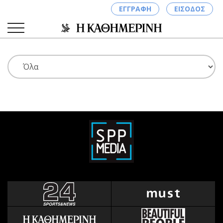
ΕΓΓΡΑΦΗ
ΕΙΣΟΔΟΣ
ΚΑΤΗΓΟΡΙΕΣ
ΣΥΝΔΕΣΗ
Κύπρος
Απόψεις
Παιδεία
Αρθρογραφία
Υγεία
The Hill
Πολιτική
Υγεία
Βουλευτικές 2026
Αγγελίες
Εκλογές 2024
Ενοικιάζονται
Προεδρικές 2023
Πωλούνται
Δημοσκοπήσεις
Ζητούν εργασία
Διπλωματία
Θέσεις εργασίας