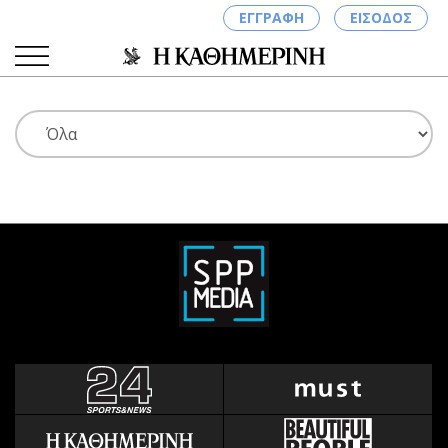
ΕΓΓΡΑΦΗ
ΕΙΣΟΔΟΣ
ΚΑΤΗΓΟΡΙΕΣ
ΣΥΝΔΕΣΗ
Κύπρος
Απόψεις
Παιδεία
Αρθρογραφία
Υγεία
The Hill
Πολιτική
Υγεία
Βουλευτικές 2026
Αγγελίες
Εκλογές 2024
Ενοικιάζονται
Προεδρικές 2023
Πωλούνται
Δημοσκοπήσεις
Ζητούν εργασία
Διπλωματία
Θέσεις εργασίας