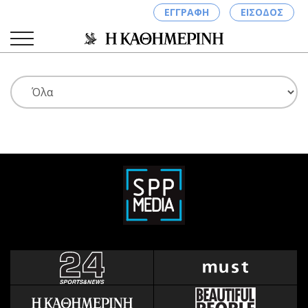
ΕΓΓΡΑΦΗ
ΕΙΣΟΔΟΣ
ΚΑΤΗΓΟΡΙΕΣ
ΣΥΝΔΕΣΗ
Κύπρος
Απόψεις
Παιδεία
Αρθρογραφία
Υγεία
The Hill
Πολιτική
Υγεία
Βουλευτικές 2026
Αγγελίες
Εκλογές 2024
Ενοικιάζονται
Προεδρικές 2023
Πωλούνται
Δημοσκοπήσεις
Ζητούν εργασία
Διπλωματία
Θέσεις εργασίας