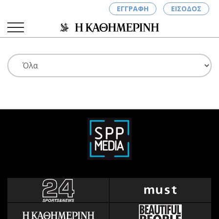
ΕΓΓΡΑΦΗ
ΕΙΣΟΔΟΣ
ΚΑΤΗΓΟΡΙΕΣ
ΣΥΝΔΕΣΗ
Κύπρος
Απόψεις
Παιδεία
Αρθρογραφία
Υγεία
The Hill
Πολιτική
Υγεία
Βουλευτικές 2026
Αγγελίες
Εκλογές 2024
Ενοικιάζονται
Προεδρικές 2023
Πωλούνται
Δημοσκοπήσεις
Ζητούν εργασία
Διπλωματία
Θέσεις εργασίας