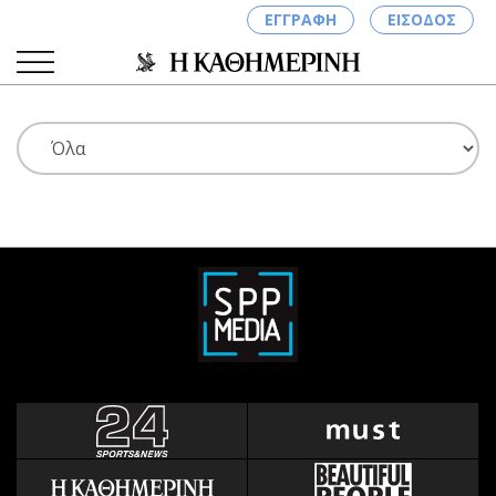
ΕΓΓΡΑΦΗ
ΕΙΣΟΔΟΣ
ΚΑΤΗΓΟΡΙΕΣ
ΣΥΝΔΕΣΗ
Κύπρος
Απόψεις
Παιδεία
Αρθρογραφία
Υγεία
The Hill
Πολιτική
Υγεία
Βουλευτικές 2026
Αγγελίες
Εκλογές 2024
Ενοικιάζονται
Προεδρικές 2023
Πωλούνται
Δημοσκοπήσεις
Ζητούν εργασία
Διπλωματία
Θέσεις εργασίας