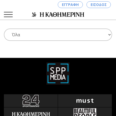
ΕΓΓΡΑΦΗ
ΕΙΣΟΔΟΣ
ΚΑΤΗΓΟΡΙΕΣ
ΣΥΝΔΕΣΗ
Κύπρος
Απόψεις
Παιδεία
Αρθρογραφία
Υγεία
The Hill
Πολιτική
Υγεία
Βουλευτικές 2026
Αγγελίες
Εκλογές 2024
Ενοικιάζονται
Προεδρικές 2023
Πωλούνται
Δημοσκοπήσεις
Ζητούν εργασία
Διπλωματία
Θέσεις εργασίας