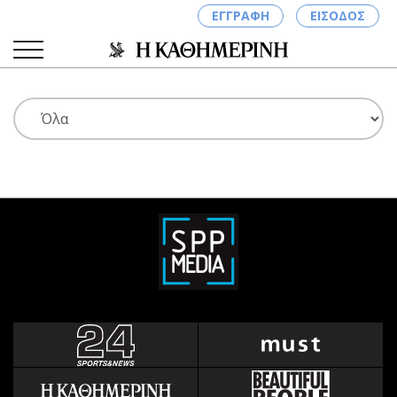
ΕΓΓΡΑΦΗ
ΕΙΣΟΔΟΣ
ΚΑΤΗΓΟΡΙΕΣ
ΣΥΝΔΕΣΗ
Κύπρος
Απόψεις
Παιδεία
Αρθρογραφία
Υγεία
The Hill
Πολιτική
Υγεία
Βουλευτικές 2026
Αγγελίες
Εκλογές 2024
Ενοικιάζονται
Προεδρικές 2023
Πωλούνται
Δημοσκοπήσεις
Ζητούν εργασία
Διπλωματία
Θέσεις εργασίας