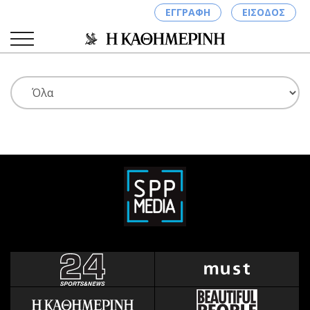
ΕΓΓΡΑΦΗ
ΕΙΣΟΔΟΣ
ΚΑΤΗΓΟΡΙΕΣ
ΣΥΝΔΕΣΗ
Κύπρος
Απόψεις
Παιδεία
Αρθρογραφία
Υγεία
The Hill
Πολιτική
Υγεία
Βουλευτικές 2026
Αγγελίες
Εκλογές 2024
Ενοικιάζονται
Προεδρικές 2023
Πωλούνται
Δημοσκοπήσεις
Ζητούν εργασία
Διπλωματία
Θέσεις εργασίας