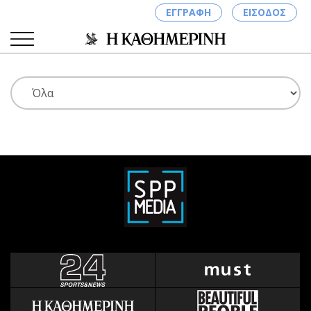
ΕΓΓΡΑΦΗ
ΕΙΣΟΔΟΣ
ΚΑΤΗΓΟΡΙΕΣ
ΣΥΝΔΕΣΗ
Κύπρος
Απόψεις
Παιδεία
Αρθρογραφία
Υγεία
The Hill
Πολιτική
Υγεία
Βουλευτικές 2026
Αγγελίες
Εκλογές 2024
Ενοικιάζονται
Προεδρικές 2023
Πωλούνται
Δημοσκοπήσεις
Ζητούν εργασία
Διπλωματία
Θέσεις εργασίας