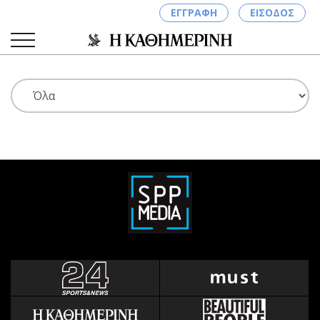
ΕΓΓΡΑΦΗ
ΕΙΣΟΔΟΣ
ΚΑΤΗΓΟΡΙΕΣ
ΣΥΝΔΕΣΗ
Κύπρος
Απόψεις
Παιδεία
Αρθρογραφία
Υγεία
The Hill
Πολιτική
Υγεία
Βουλευτικές 2026
Αγγελίες
Εκλογές 2024
Ενοικιάζονται
Προεδρικές 2023
Πωλούνται
Δημοσκοπήσεις
Ζητούν εργασία
Διπλωματία
Θέσεις εργασίας