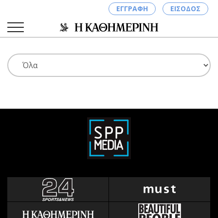
ΕΓΓΡΑΦΗ
ΕΙΣΟΔΟΣ
ΚΑΤΗΓΟΡΙΕΣ
ΣΥΝΔΕΣΗ
Κύπρος
Απόψεις
Παιδεία
Αρθρογραφία
Υγεία
The Hill
Πολιτική
Υγεία
Βουλευτικές 2026
Αγγελίες
Εκλογές 2024
Ενοικιάζονται
Προεδρικές 2023
Πωλούνται
Δημοσκοπήσεις
Ζητούν εργασία
Διπλωματία
Θέσεις εργασίας