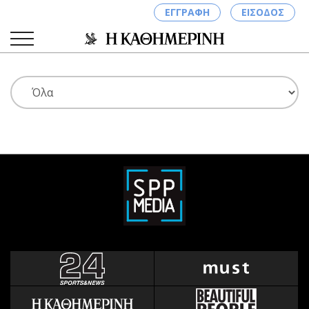
ΕΓΓΡΑΦΗ
ΕΙΣΟΔΟΣ
ΚΑΤΗΓΟΡΙΕΣ
ΣΥΝΔΕΣΗ
Κύπρος
Απόψεις
Παιδεία
Αρθρογραφία
Υγεία
The Hill
Πολιτική
Υγεία
Βουλευτικές 2026
Αγγελίες
Εκλογές 2024
Ενοικιάζονται
Προεδρικές 2023
Πωλούνται
Δημοσκοπήσεις
Ζητούν εργασία
Διπλωματία
Θέσεις εργασίας