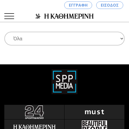
ΕΓΓΡΑΦΗ
ΕΙΣΟΔΟΣ
ΚΑΤΗΓΟΡΙΕΣ
ΣΥΝΔΕΣΗ
Κύπρος
Απόψεις
Παιδεία
Αρθρογραφία
Υγεία
The Hill
Πολιτική
Υγεία
Βουλευτικές 2026
Αγγελίες
Εκλογές 2024
Ενοικιάζονται
Προεδρικές 2023
Πωλούνται
Δημοσκοπήσεις
Ζητούν εργασία
Διπλωματία
Θέσεις εργασίας