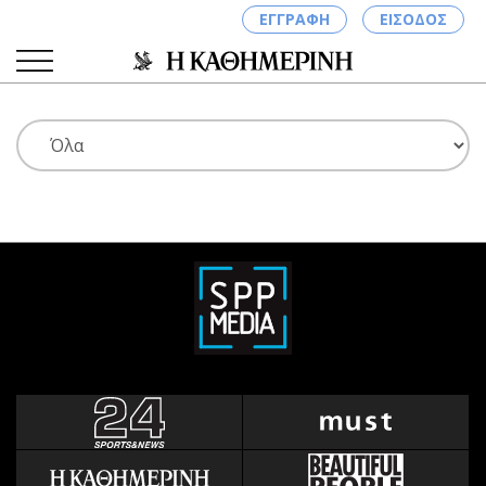
ΕΓΓΡΑΦΗ
ΕΙΣΟΔΟΣ
ΚΑΤΗΓΟΡΙΕΣ
ΣΥΝΔΕΣΗ
Κύπρος
Απόψεις
Παιδεία
Αρθρογραφία
Υγεία
The Hill
Πολιτική
Υγεία
Βουλευτικές 2026
Αγγελίες
Εκλογές 2024
Ενοικιάζονται
Προεδρικές 2023
Πωλούνται
Δημοσκοπήσεις
Ζητούν εργασία
Διπλωματία
Θέσεις εργασίας