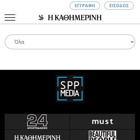
ΕΓΓΡΑΦΗ
ΕΙΣΟΔΟΣ
ΚΑΤΗΓΟΡΙΕΣ
ΣΥΝΔΕΣΗ
Κύπρος
Απόψεις
Παιδεία
Αρθρογραφία
Υγεία
The Hill
Πολιτική
Υγεία
Βουλευτικές 2026
Αγγελίες
Εκλογές 2024
Ενοικιάζονται
Προεδρικές 2023
Πωλούνται
Δημοσκοπήσεις
Ζητούν εργασία
Διπλωματία
Θέσεις εργασίας