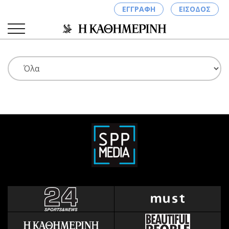
ΕΓΓΡΑΦΗ
ΕΙΣΟΔΟΣ
ΚΑΤΗΓΟΡΙΕΣ
ΣΥΝΔΕΣΗ
Κύπρος
Απόψεις
Παιδεία
Αρθρογραφία
Υγεία
The Hill
Πολιτική
Υγεία
Βουλευτικές 2026
Αγγελίες
Εκλογές 2024
Ενοικιάζονται
Προεδρικές 2023
Πωλούνται
Δημοσκοπήσεις
Ζητούν εργασία
Διπλωματία
Θέσεις εργασίας