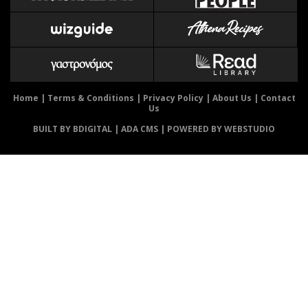
Αθλητισμός
Geek
Κύπρος
Νέα
Ελλάδα
Κινητά-tablets
Διεθνή
Social
Κληρώσεις Allwyn
Αυτοκίνηση
Home
|
Terms & Conditions
|
Privacy Policy
|
About Us
|
Contact
Us
Οικονομική
Αφιερώματα
BUILT BY BDIGITAL
| ADA CMS |
POWERED BY WEBSTUDIO
Οικονομία
Πολιτική
Real Estate
Οικονομία
Επιχειρήσεις
Γενικά
Αγορές
Αναδρομές
Money Review
Πρόσωπα
AstroBank Properties
Περιβάλλον
Trends
Good Life
Ενέργεια
Γυναίκα
Ναυτιλία
Showbiz