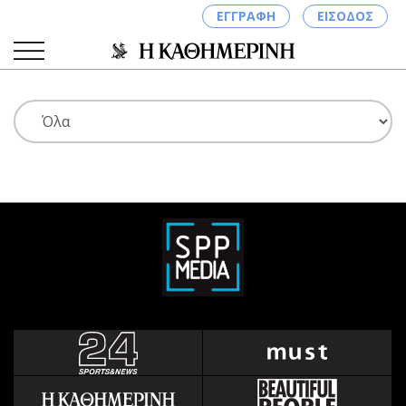
ΕΓΓΡΑΦΗ
ΕΙΣΟΔΟΣ
ΚΑΤΗΓΟΡΙΕΣ
ΣΥΝΔΕΣΗ
Κύπρος
Απόψεις
Παιδεία
Αρθρογραφία
Υγεία
The Hill
Πολιτική
Υγεία
Βουλευτικές 2026
Αγγελίες
Εκλογές 2024
Ενοικιάζονται
Προεδρικές 2023
Πωλούνται
Δημοσκοπήσεις
Ζητούν εργασία
Διπλωματία
Θέσεις εργασίας