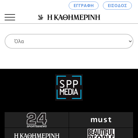
ΕΓΓΡΑΦΗ
ΕΙΣΟΔΟΣ
ΚΑΤΗΓΟΡΙΕΣ
ΣΥΝΔΕΣΗ
Κύπρος
Απόψεις
Παιδεία
Αρθρογραφία
Υγεία
The Hill
Πολιτική
Υγεία
Βουλευτικές 2026
Αγγελίες
Εκλογές 2024
Ενοικιάζονται
Προεδρικές 2023
Πωλούνται
Δημοσκοπήσεις
Ζητούν εργασία
Διπλωματία
Θέσεις εργασίας