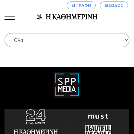
ΕΓΓΡΑΦΗ
ΕΙΣΟΔΟΣ
ΚΑΤΗΓΟΡΙΕΣ
ΣΥΝΔΕΣΗ
Κύπρος
Απόψεις
Παιδεία
Αρθρογραφία
Υγεία
The Hill
Πολιτική
Υγεία
Βουλευτικές 2026
Αγγελίες
Εκλογές 2024
Ενοικιάζονται
Προεδρικές 2023
Πωλούνται
Δημοσκοπήσεις
Ζητούν εργασία
Διπλωματία
Θέσεις εργασίας