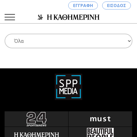
ΕΓΓΡΑΦΗ
ΕΙΣΟΔΟΣ
ΚΑΤΗΓΟΡΙΕΣ
ΣΥΝΔΕΣΗ
Κύπρος
Απόψεις
Παιδεία
Αρθρογραφία
Υγεία
The Hill
Πολιτική
Υγεία
Βουλευτικές 2026
Αγγελίες
Εκλογές 2024
Ενοικιάζονται
Προεδρικές 2023
Πωλούνται
Δημοσκοπήσεις
Ζητούν εργασία
Διπλωματία
Θέσεις εργασίας