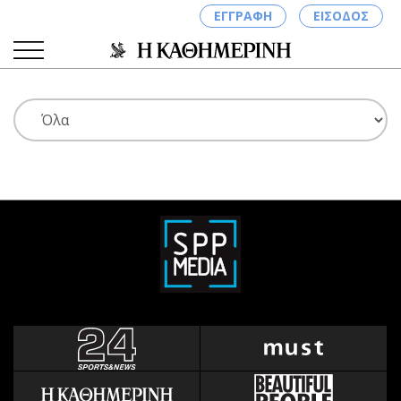
ΕΓΓΡΑΦΗ
ΕΙΣΟΔΟΣ
ΚΑΤΗΓΟΡΙΕΣ
ΣΥΝΔΕΣΗ
Κύπρος
Απόψεις
Παιδεία
Αρθρογραφία
Υγεία
The Hill
Πολιτική
Υγεία
Βουλευτικές 2026
Αγγελίες
Εκλογές 2024
Ενοικιάζονται
Προεδρικές 2023
Πωλούνται
Δημοσκοπήσεις
Ζητούν εργασία
Διπλωματία
Θέσεις εργασίας