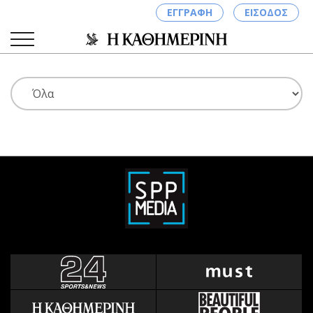
ΕΓΓΡΑΦΗ
ΕΙΣΟΔΟΣ
ΚΑΤΗΓΟΡΙΕΣ
ΣΥΝΔΕΣΗ
Κύπρος
Απόψεις
Παιδεία
Αρθρογραφία
Υγεία
The Hill
Πολιτική
Υγεία
Βουλευτικές 2026
Αγγελίες
Εκλογές 2024
Ενοικιάζονται
Προεδρικές 2023
Πωλούνται
Δημοσκοπήσεις
Ζητούν εργασία
Διπλωματία
Θέσεις εργασίας