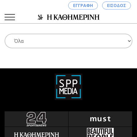
ΕΓΓΡΑΦΗ
ΕΙΣΟΔΟΣ
ΚΑΤΗΓΟΡΙΕΣ
ΣΥΝΔΕΣΗ
Κύπρος
Απόψεις
Παιδεία
Αρθρογραφία
Υγεία
The Hill
Πολιτική
Υγεία
Βουλευτικές 2026
Αγγελίες
Εκλογές 2024
Ενοικιάζονται
Προεδρικές 2023
Πωλούνται
Δημοσκοπήσεις
Ζητούν εργασία
Διπλωματία
Θέσεις εργασίας