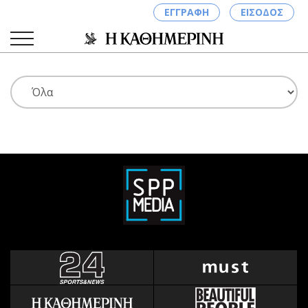
ΕΓΓΡΑΦΗ
ΕΙΣΟΔΟΣ
ΚΑΤΗΓΟΡΙΕΣ
ΣΥΝΔΕΣΗ
Κύπρος
Απόψεις
Παιδεία
Αρθρογραφία
Υγεία
The Hill
Πολιτική
Υγεία
Βουλευτικές 2026
Αγγελίες
Εκλογές 2024
Ενοικιάζονται
Προεδρικές 2023
Πωλούνται
Δημοσκοπήσεις
Ζητούν εργασία
Διπλωματία
Θέσεις εργασίας