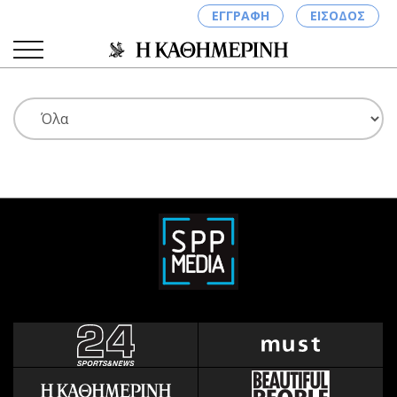
ΕΓΓΡΑΦΗ
ΕΙΣΟΔΟΣ
ΚΑΤΗΓΟΡΙΕΣ
ΣΥΝΔΕΣΗ
Κύπρος
Απόψεις
Παιδεία
Αρθρογραφία
Υγεία
The Hill
Πολιτική
Υγεία
Βουλευτικές 2026
Αγγελίες
Εκλογές 2024
Ενοικιάζονται
Προεδρικές 2023
Πωλούνται
Δημοσκοπήσεις
Ζητούν εργασία
Διπλωματία
Θέσεις εργασίας