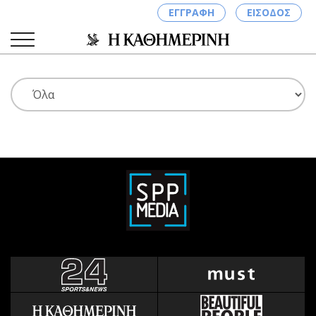
ΕΓΓΡΑΦΗ
ΕΙΣΟΔΟΣ
ΚΑΤΗΓΟΡΙΕΣ
ΣΥΝΔΕΣΗ
Κύπρος
Απόψεις
Παιδεία
Αρθρογραφία
Υγεία
The Hill
Πολιτική
Υγεία
Βουλευτικές 2026
Αγγελίες
Εκλογές 2024
Ενοικιάζονται
Προεδρικές 2023
Πωλούνται
Δημοσκοπήσεις
Ζητούν εργασία
Διπλωματία
Θέσεις εργασίας