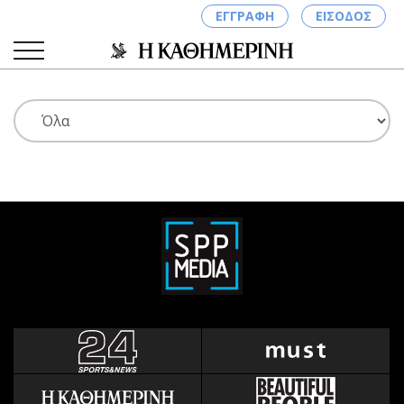
ΕΓΓΡΑΦΗ
ΕΙΣΟΔΟΣ
ΚΑΤΗΓΟΡΙΕΣ
ΣΥΝΔΕΣΗ
Κύπρος
Απόψεις
Παιδεία
Αρθρογραφία
Υγεία
The Hill
Πολιτική
Υγεία
Βουλευτικές 2026
Αγγελίες
Εκλογές 2024
Ενοικιάζονται
Προεδρικές 2023
Πωλούνται
Δημοσκοπήσεις
Ζητούν εργασία
Διπλωματία
Θέσεις εργασίας