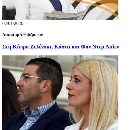
07/01/2026
Διασπορά Ειδήσεων
Στη Κύπρο Ζελένσκι, Κόστα και Φον Ντερ Λαΐεν