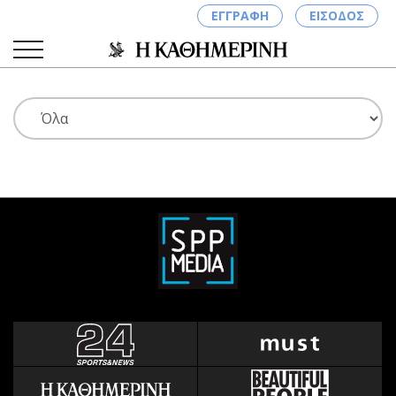
ΕΓΓΡΑΦΗ
ΕΙΣΟΔΟΣ
ΚΑΤΗΓΟΡΙΕΣ
ΣΥΝΔΕΣΗ
Κύπρος
Απόψεις
Παιδεία
Αρθρογραφία
Υγεία
The Hill
Πολιτική
Υγεία
Βουλευτικές 2026
Αγγελίες
Εκλογές 2024
Ενοικιάζονται
Προεδρικές 2023
Πωλούνται
Δημοσκοπήσεις
Ζητούν εργασία
Διπλωματία
Θέσεις εργασίας