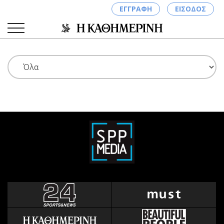
ΕΓΓΡΑΦΗ
ΕΙΣΟΔΟΣ
ΚΑΤΗΓΟΡΙΕΣ
ΣΥΝΔΕΣΗ
Κύπρος
Απόψεις
Παιδεία
Αρθρογραφία
Υγεία
The Hill
Πολιτική
Υγεία
Βουλευτικές 2026
Αγγελίες
Εκλογές 2024
Ενοικιάζονται
Προεδρικές 2023
Πωλούνται
Δημοσκοπήσεις
Ζητούν εργασία
Διπλωματία
Θέσεις εργασίας